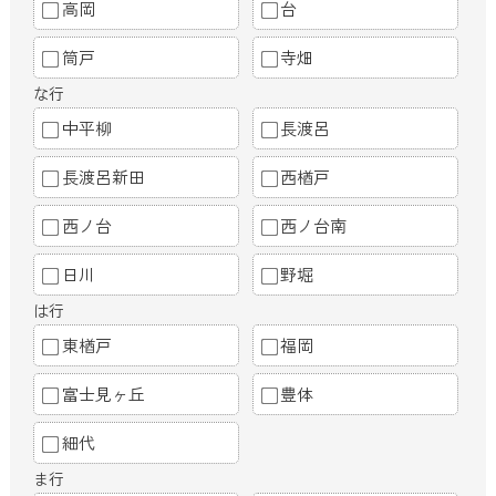
高岡
台
筒戸
寺畑
な行
中平柳
長渡呂
長渡呂新田
西楢戸
西ノ台
西ノ台南
日川
野堀
は行
東楢戸
福岡
富士見ヶ丘
豊体
細代
ま行