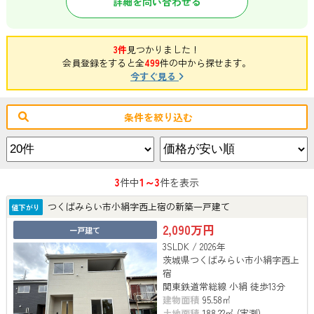
詳細を問い合わせる
3件
見つかりました！
会員登録をすると全
499
件の中から探せます。
今すぐ見る
条件を絞り込む
3
1～3
件中
件を表示
つくばみらい市小絹字西上宿の新築一戸建て
値下がり
2,090万円
一戸建て
3SLDK / 2026年
茨城県つくばみらい市小絹字西上
宿
関東鉄道常総線 小絹 徒歩13分
建物面積
95.58㎡
土地面積
188.22㎡ (実測)