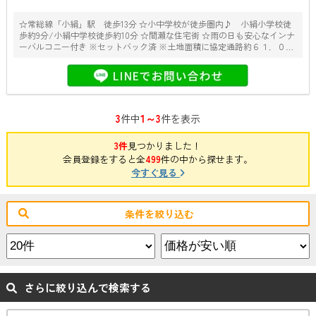
☆常総線「小絹」駅 徒歩13分 ☆小中学校が徒歩圏内♪ 小絹小学校徒
歩約9分/小絹中学校徒歩約10分 ☆間瀬な住宅街 ☆雨の日も安心なインナ
ーバルコニー付き ※セットバック済 ※土地面積に協定通路約６１．０７
平米（うち路地状部分約３５平米）を含む ※敷地内に電柱・支線有り
3
1～3
件中
件を表示
3件
見つかりました！
会員登録をすると全
499
件の中から探せます。
今すぐ見る
条件を絞り込む
さらに絞り込んで検索する