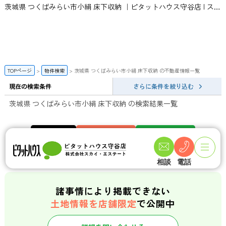
茨城県 つくばみらい市小絹 床下収納 ｜ピタットハウス守谷店 | スカイ・エステート
TOPページ
物件検索
茨城県 つくばみらい市小絹 床下収納 の不動産情報一覧
現在の検索条件
さらに条件を絞り込む
茨城県 つくばみらい市小絹 床下収納 の検索結果一覧
一般公開数
会員限定物件数
店頭公開物件数
141
358
件
件
相談
電話
諸事情により掲載できない
土地情報を店舗限定
で公開中