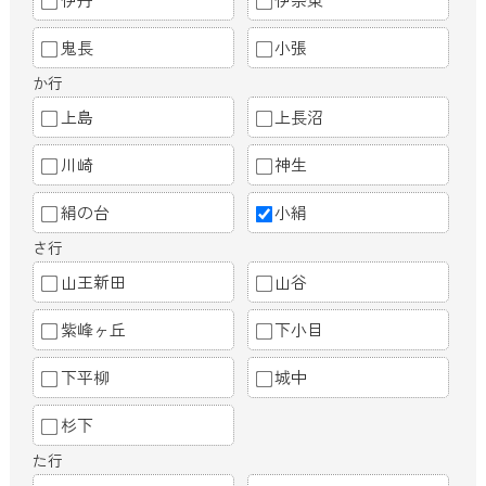
鬼長
小張
か行
上島
上長沼
川崎
神生
絹の台
小絹
さ行
山王新田
山谷
紫峰ヶ丘
下小目
下平柳
城中
杉下
た行