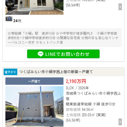
(56.94坪)
24
枚
☆常総線「小絹」駅 徒歩13分 ☆小中学校が徒歩圏内♪ 小絹小学校徒
歩約9分/小絹中学校徒歩約10分 ☆間瀬な住宅街 ☆雨の日も安心なインナ
ーバルコニー付き ※セットバック済
つくばみらい市小絹字西上宿の新築一戸建て
値下がり
2,190万円
一戸建て
3LDK / 2026年
茨城県つくばみらい市小絹字西上
宿
関東鉄道常総線 小絹 徒歩13分
建物面積
94.56㎡
土地面積
220.03㎡ (実測)
(66.56坪)