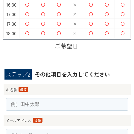
16:30
○
○
○
×
○
○
○
17:00
○
○
○
×
○
○
○
17:30
○
○
○
×
○
○
○
18:00
○
○
○
×
○
○
○
ご希望日:
ステップ2
その他項目を入力してください
お名前
必須
メールアドレス
必須