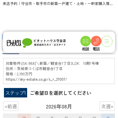
来店予約｜守谷市・取手市の新築一戸建て・土地・一軒家購入情報ならピタットハウス守谷店 スカイ・エステート
TOPページ
来店予約
来店予約
相談
電話
対象物件:
[SK-988]＼新築／観音台1丁目3LDK 15期1号棟
住所：茨城県つくば市観音台1丁目
価格：2,190万円
https://sky-estate.co.jp/s_r_21007/
ステップ1
ご希望日を選択してください
2026年08月
«前週
次週»
09
10
11
12
13
14
15