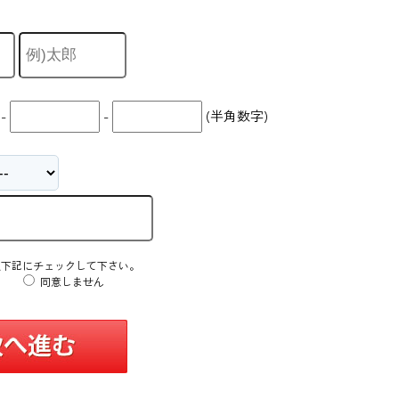
-
-
(半角数字)
え下記にチェックして下さい。
同意しません