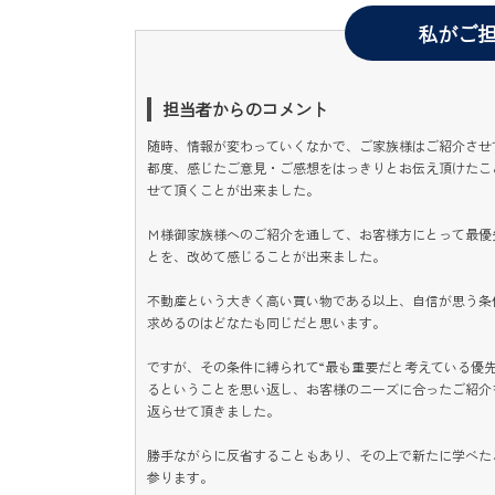
私がご
担当者からのコメント
随時、情報が変わっていくなかで、ご家族様はご紹介させ
都度、感じたご意見・ご感想をはっきりとお伝え頂けたこ
せて頂くことが出来ました。
Ｍ様御家族様へのご紹介を通して、お客様方にとって最優
とを、改めて感じることが出来ました。
不動産という大きく高い買い物である以上、自信が思う条
求めるのはどなたも同じだと思います。
ですが、その条件に縛られて“最も重要だと考えている優先
るということを思い返し、お客様のニーズに合ったご紹介
返らせて頂きました。
勝手ながらに反省することもあり、その上で新たに学べた
参ります。