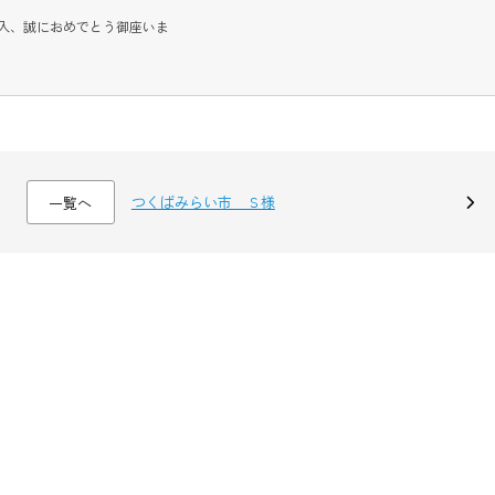
入、誠におめでとう御座いま
つくばみらい市 Ｓ様
一覧へ