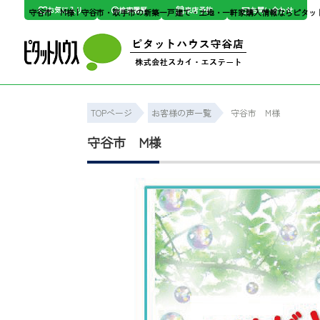
お気に入り
検索履歴
来店予約
お問い合わせ
守谷市 M様 | 守谷市・取手市の新築一戸建て・土地・一軒家購入情報ならピタ
TOPページ
お客様の声一覧
守谷市 M様
守谷市 M様