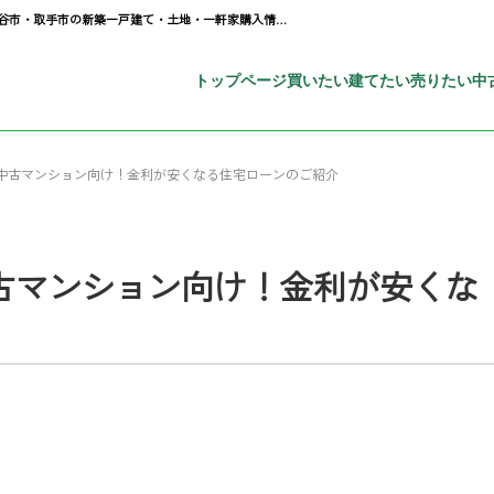
【売買】新築建売・中古マンション向け！金利が安くなる住宅ローンのご紹介 | 守谷市・取手市の新築一戸建て・土地・一軒家購入情報ならピタットハウス守谷店 スカイ・エステート
トップページ
買いたい
建てたい
売りたい
中
中古マンション向け！金利が安くなる住宅ローンのご紹介
古マンション向け！金利が安くな