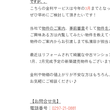
ですが、、
こちらの金利サービスは今年の
3月
までとな
ぜひ早めにご検討して頂きたいです！
当社で
物件のご案内
、
事前審査
そして
物件を
ご興味ある方は内覧してみたい物件を教えて
物件のご案内からお引渡しまで私濱田が担当
最近はリフォームされて綺麗な中古マンショ
1月、2月完成予定の新築建売物件もござい
金利や物価の値上がりが不安な方はもちろん
お気軽にご相談ください♪
【お問合せ先】
電話番号：
0297-21-0881