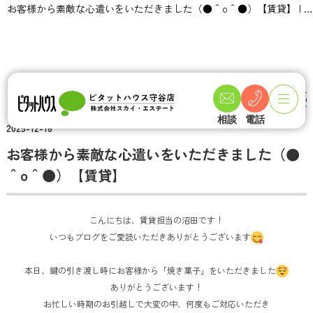
お客様から素敵な心遣いをいただきました（●＾o＾●）【賃貸】 | 守谷市・取手市の新築一戸建て・土地・一軒家購入情報ならピタットハウス守谷店 スカイ・エステート
TOPページ
不動産ブログ一覧
お客様から素敵な心遣いをいただきました（●＾o＾●
相談
電話
2025-12-18
お客様から素敵な心遣いをいただきました（●
＾o＾●）【賃貸】
こんにちは、賃貸担当の沼田です！
いつもブログをご愛読いただきありがとうございます
本日、鍵の引き渡し時にお客様から「焼き菓子」をいただきました
ありがとうございます！
お忙しい時期のお引越しで大変の中、何度もご対応いただき