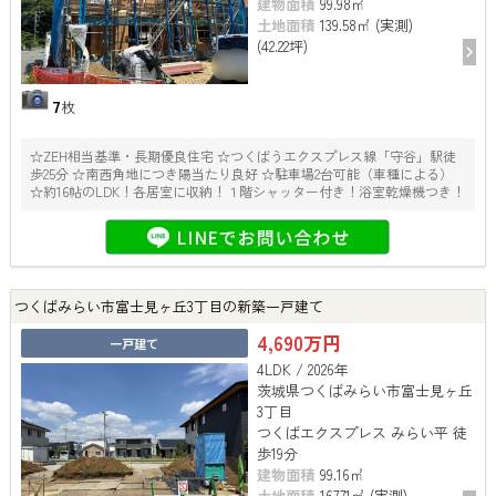
建物面積
99.98㎡
土地面積
139.58㎡ (実測)
(42.22坪)
7
枚
☆ZEH相当基準・長期優良住宅 ☆つくばうエクスプレス線「守谷」駅徒
歩25分 ☆南西角地につき陽当たり良好 ☆駐車場2台可能（車種による）
☆約16帖のLDK！各居室に収納！１階シャッター付き！浴室乾燥機つき！
つくばみらい市富士見ヶ丘3丁目の新築一戸建て
4,690万円
一戸建て
4LDK / 2026年
茨城県つくばみらい市富士見ヶ丘
3丁目
つくばエクスプレス みらい平 徒
歩19分
建物面積
99.16㎡
土地面積
167.71㎡ (実測)