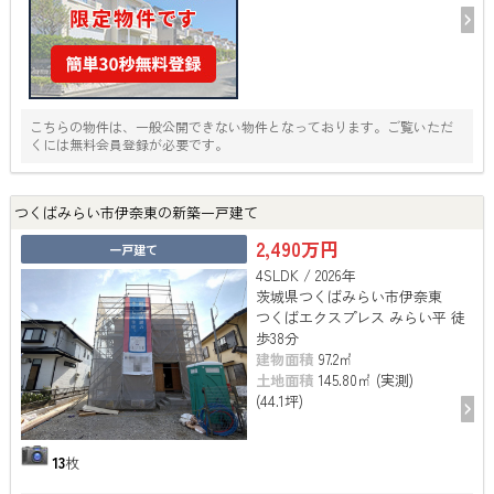
こちらの物件は、一般公開できない物件となっております。ご覧いただ
くには無料会員登録が必要です。
つくばみらい市伊奈東の新築一戸建て
2,490万円
一戸建て
4SLDK / 2026年
茨城県つくばみらい市伊奈東
つくばエクスプレス みらい平 徒
歩38分
建物面積
97.2㎡
土地面積
145.80㎡ (実測)
(44.1坪)
13
枚