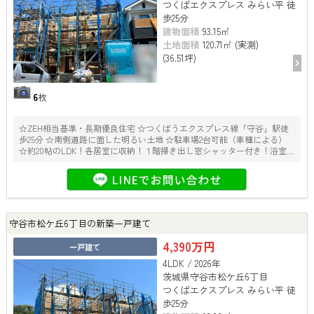
つくばエクスプレス みらい平 徒
歩25分
建物面積
93.15㎡
土地面積
120.71㎡ (実測)
(36.51坪)
6
枚
☆ZEH相当基準・長期優良住宅 ☆つくばうエクスプレス線「守谷」駅徒
歩25分 ☆南側道路に面した明るい土地 ☆駐車場2台可能（車種による）
☆約20帖のLDK！各居室に収納！１階掃き出し窓シャッター付き！浴室
乾燥機つき！ ☆大容量のキッチン裏パントリー
守谷市松ケ丘6丁目の新築一戸建て
4,390万円
一戸建て
4LDK / 2026年
茨城県守谷市松ケ丘6丁目
つくばエクスプレス みらい平 徒
歩25分