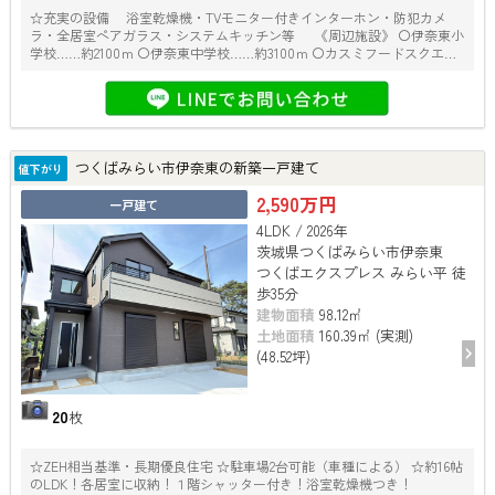
☆充実の設備 浴室乾燥機・TVモニター付きインターホン・防犯カメ
ラ・全居室ペアガラス・システムキッチン等 《周辺施設》 〇伊奈東小
学校……約2100ｍ 〇伊奈東中学校……約3100ｍ 〇カスミフードスクエア
みらい平駅前店……約3000ｍ 〇みらい平クリニック……約2600ｍ 〇伊奈
郵便局……約2150ｍ
つくばみらい市伊奈東の新築一戸建て
値下がり
2,590万円
一戸建て
4LDK / 2026年
茨城県つくばみらい市伊奈東
つくばエクスプレス みらい平 徒
歩35分
建物面積
98.12㎡
土地面積
160.39㎡ (実測)
(48.52坪)
20
枚
☆ZEH相当基準・長期優良住宅 ☆駐車場2台可能（車種による） ☆約16帖
のLDK！各居室に収納！１階シャッター付き！浴室乾燥機つき！