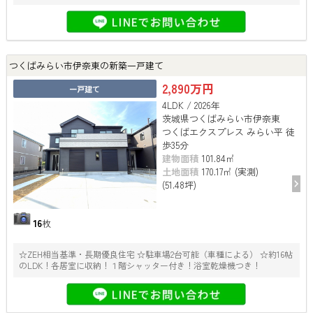
つくばみらい市伊奈東の新築一戸建て
2,890万円
一戸建て
4LDK / 2026年
茨城県つくばみらい市伊奈東
つくばエクスプレス みらい平 徒
歩35分
建物面積
101.84㎡
土地面積
170.17㎡ (実測)
(51.48坪)
16
枚
☆ZEH相当基準・長期優良住宅 ☆駐車場2台可能（車種による） ☆約16帖
のLDK！各居室に収納！１階シャッター付き！浴室乾燥機つき！