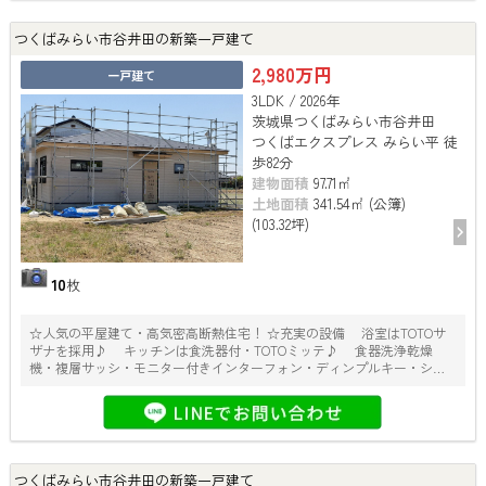
つくばみらい市谷井田の新築一戸建て
2,980万円
一戸建て
3LDK / 2026年
茨城県つくばみらい市谷井田
つくばエクスプレス みらい平 徒
歩82分
建物面積
97.71㎡
土地面積
341.54㎡ (公簿)
(103.32坪)
10
枚
☆人気の平屋建て・高気密高断熱住宅！ ☆充実の設備 浴室はTOTOサ
ザナを採用♪ キッチンは食洗器付・TOTOミッテ♪ 食器洗浄乾燥
機・複層サッシ・モニター付きインターフォン・ディンプルキー・シャ
ッター雨戸等
つくばみらい市谷井田の新築一戸建て