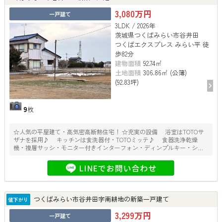
3,080万円
一戸建て
3LDK / 2026年
茨城県つくばみらい市谷井田
つくばエクスプレス みらい平 徒
歩82分
建物面積
92.74㎡
土地面積
306.86㎡ (公簿)
(92.83坪)
9
枚
☆人気の平屋建て・高気密高断熱住宅！ ☆充実の設備 浴室はTOTOサ
ザナを採用♪ キッチンは食洗器付・TOTOミッテ♪ 食器洗浄乾燥
機・複層サッシ・モニター付きインターフォン・ディンプルキー・シャ
ッター雨戸等
つくばみらい市谷井田字南耕地の新築一戸建て
値下がり
3,299万円
一戸建て