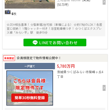
(50.73坪)
6
枚
☆ZEH相当基準！ ☆駐車場2台可能（車種による） ☆約17帖のLDK！各居
室に収納！１階シャッター付き！浴室乾燥機つき！ ☆つくばエクスプレ
ス線「みらい平」駅 徒歩19分
会員様限定で物件情報公開中！
会員限定
5,780万円
一戸建て
茨城県つくばみらい市紫峰ヶ丘4
丁目