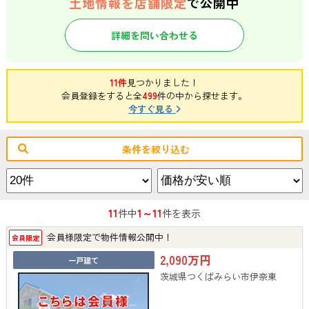
土地情報を店舗限定
で公開中
詳細を問い合わせる
11件
見つかりました！
会員登録をすると全
499
件の中から探せます。
今すぐ見る
条件を絞り込む
11
1～11
件中
件を表示
会員様限定で物件情報公開中！
会員限定
2,090万円
一戸建て
茨城県つくばみらい市伊奈東