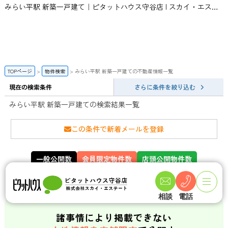
みらい平駅 新築一戸建て｜ピタットハウス守谷店 | スカイ・エステート
TOPページ
物件検索
みらい平駅 新築一戸建ての不動産情報一覧
現在の検索条件
さらに条件を絞り込む
みらい平駅 新築一戸建ての検索結果一覧
この条件で新着メールを登録
一般公開数
会員限定物件数
店頭公開物件数
141
358
件
件
相談
電話
諸事情により掲載できない