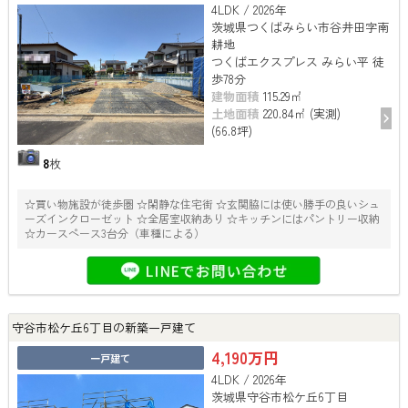
4LDK / 2026年
茨城県つくばみらい市谷井田字南
耕地
つくばエクスプレス みらい平 徒
歩78分
建物面積
115.29㎡
土地面積
220.84㎡ (実測)
(66.8坪)
8
枚
☆買い物施設が徒歩圏 ☆閑静な住宅街 ☆玄関脇には使い勝手の良いシュ
ーズインクローゼット ☆全居室収納あり ☆キッチンにはパントリー収納
☆カースペース3台分（車種による）
守谷市松ケ丘6丁目の新築一戸建て
4,190万円
一戸建て
4LDK / 2026年
茨城県守谷市松ケ丘6丁目