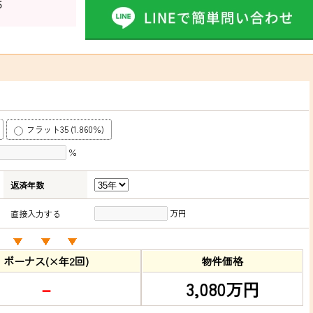
5
フラット35 (1.860％)
％
返済年数
万円
直接入力する
ボーナス(×年2回)
物件価格
－
3,080万円