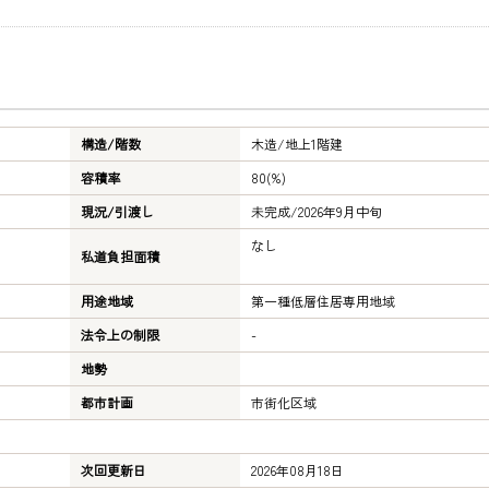
構造/階数
木造/
地上1階建
容積率
80(%)
現況/引渡し
未完成/2026年9月中旬
なし
私道負担面積
用途地域
第一種低層住居専用地域
法令上の制限
-
地勢
都市計画
市街化区域
次回更新日
2026年08月18日