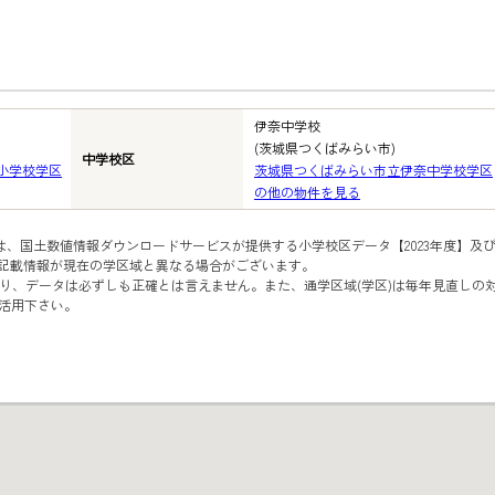
伊奈中学校
(茨城県つくばみらい市)
中学校区
小学校学区
茨城県つくばみらい市立伊奈中学校学区
の他の物件を見る
は、国土数値情報ダウンロードサービスが提供する小学校区データ【2023年度】及
、記載情報が現在の学区域と異なる場合がございます。
り、データは必ずしも正確とは言えません。また、通学区域(学区)は毎年見直しの
活用下さい。