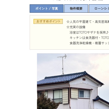
ポイント / 写真
物件概要
ローンシ
☆人気の平屋建て・高気密高
☆充実の設備
浴室はTOTOサザナを採用♪
キッチンは食洗器付・TOT
食器洗浄乾燥機・複層サッシ