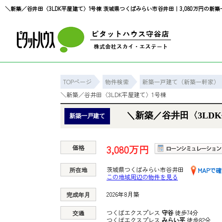
TOPページ
物件検索
新築一戸建て（新築一軒家）
＼新築／谷井田〈3LDK平屋建て〉1号棟
＼新築／谷井田〈3LD
新築一戸建て
3,080万円
価格
茨城県つくばみらい市谷井田
所在地
MAPで
この地域周辺の物件を見る
2026年8月築
完成年月
つくばエクスプレス
守谷
徒歩74分
交通
つくばエクスプレス
みらい平
徒歩82分