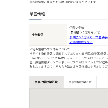
※各種情報と差異がある場合は現況優先となります
学区情報
伊奈小学校
(茨城県つくばみらい市)
小学校区
茨城県つくばみらい市立伊奈
の他の物件を見る
※物件情報の学区情報について
当サイト物件情報に記載されております通学区域(学区)情報
中学校区データ【2023年度】を元に加工したものですので
国土数値情報ダウンロードサービスのWEBサイト上で記述通
象となりますので、そちらを踏まえ学区情報は参考としてご
伊奈小学校学区域
伊奈中学校学区域