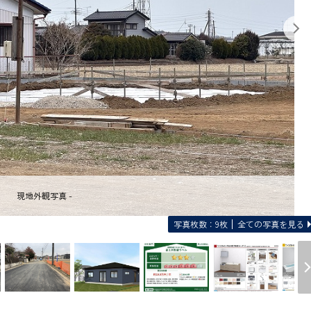
現地外観写真 -
写真枚数：9枚
全ての写真を見る