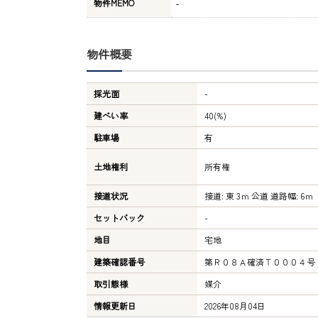
-
物件MEMO
物件概要
採光面
-
建ぺい率
40(%)
駐車場
有
土地権利
所有権
接道状況
接道: 東 3ｍ 公道 道路幅: 6ｍ
セットバック
-
地目
宅地
建築確認番号
第Ｒ０８Ａ確済Ｔ０００４号
取引態様
媒介
情報更新日
2026年08月04日