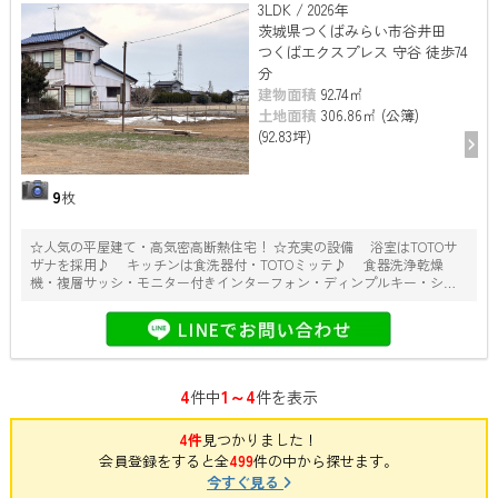
3LDK / 2026年
茨城県つくばみらい市谷井田
つくばエクスプレス 守谷 徒歩74
分
建物面積
92.74㎡
土地面積
306.86㎡ (公簿)
(92.83坪)
9
枚
☆人気の平屋建て・高気密高断熱住宅！ ☆充実の設備 浴室はTOTOサ
ザナを採用♪ キッチンは食洗器付・TOTOミッテ♪ 食器洗浄乾燥
機・複層サッシ・モニター付きインターフォン・ディンプルキー・シャ
ッター雨戸等
4
1～4
件中
件を表示
4件
見つかりました！
会員登録をすると全
499
件の中から探せます。
今すぐ見る