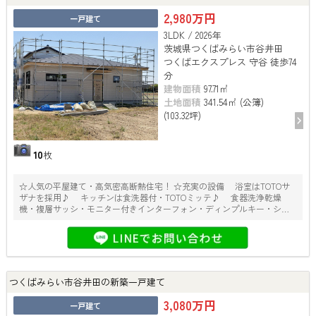
2,980万円
一戸建て
3LDK / 2026年
茨城県つくばみらい市谷井田
つくばエクスプレス 守谷 徒歩74
分
建物面積
97.71㎡
土地面積
341.54㎡ (公簿)
(103.32坪)
10
枚
☆人気の平屋建て・高気密高断熱住宅！ ☆充実の設備 浴室はTOTOサ
ザナを採用♪ キッチンは食洗器付・TOTOミッテ♪ 食器洗浄乾燥
機・複層サッシ・モニター付きインターフォン・ディンプルキー・シャ
ッター雨戸等
つくばみらい市谷井田の新築一戸建て
3,080万円
一戸建て