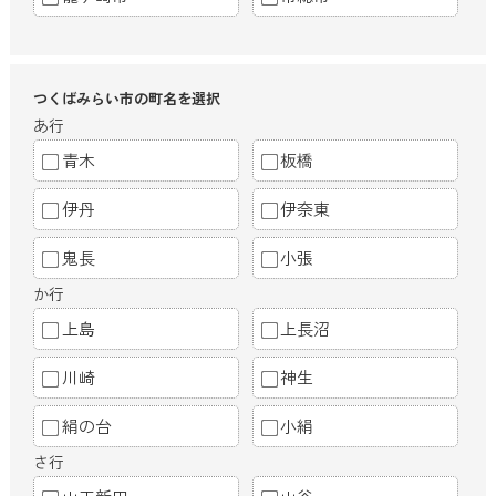
つくばみらい市の町名を選択
あ行
青木
板橋
伊丹
伊奈東
鬼長
小張
か行
上島
上長沼
川崎
神生
絹の台
小絹
さ行