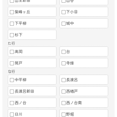
山王新田
山谷
紫峰ヶ丘
下小目
下平柳
城中
杉下
た行
高岡
台
筒戸
寺畑
な行
中平柳
長渡呂
長渡呂新田
西楢戸
西ノ台
西ノ台南
日川
野堀