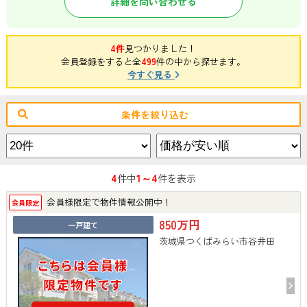
詳細を問い合わせる
4件
見つかりました！
会員登録をすると全
499
件の中から探せます。
今すぐ見る
条件を絞り込む
4
1～4
件中
件を表示
会員様限定で物件情報公開中！
会員限定
850万円
一戸建て
茨城県つくばみらい市谷井田