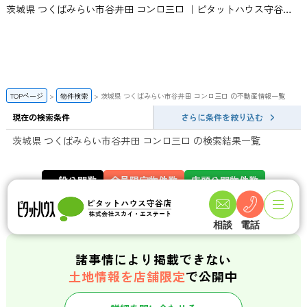
茨城県 つくばみらい市谷井田 コンロ三口 ｜ピタットハウス守谷店 | スカイ・エステート
TOPページ
物件検索
茨城県 つくばみらい市谷井田 コンロ三口 の不動産情報一覧
現在の検索条件
さらに条件を絞り込む
茨城県 つくばみらい市谷井田 コンロ三口 の検索結果一覧
一般公開数
会員限定物件数
店頭公開物件数
141
358
件
件
相談
電話
諸事情により掲載できない
土地情報を店舗限定
で公開中