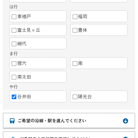
は行
東楢戸
福岡
富士見ヶ丘
豊体
細代
ま行
狸穴
南
南太田
や行
谷井田
陽光台
ご希望の沿線・駅を選んでください