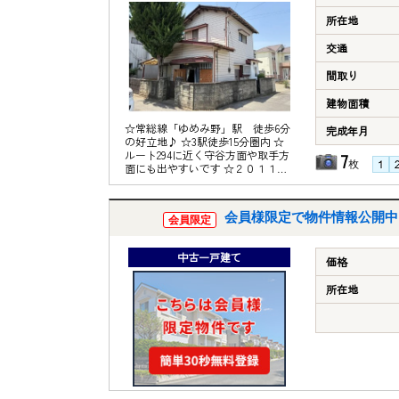
所在地
交通
間取り
建物面積
☆常総線「ゆめみ野」駅 徒歩6分
完成年月
の好立地♪ ☆3駅徒歩15分圏内 ☆
ルート294に近く守谷方面や取手方
7
枚
面にも出やすいです ☆２０１１年
に浴室、トイレ、外壁リフォーム
済
会員様限定で物件情報公開中
会員限定
中古一戸建て
価格
所在地