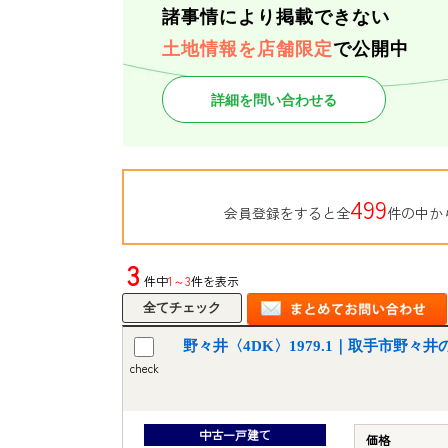
諸事情により掲載できない
土地情報を店舗限定
で公開中
詳細を問い合わせる
499
会員登録をすると全
件の中か
3
件中
1～3
件を表示
野々井〈4DK〉1979.1｜取手市野々
check
中古一戸建て
価格