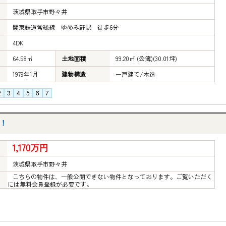
茨城県取手市野々井
関東鉄道常総線 ゆめみ野駅 徒歩6分
4DK
64.58㎡
土地面積
99.20㎡ (公簿)(30.01坪)
1979年1月
建物構造
一戸建て/木造
！
1,170万円
茨城県取手市野々井
こちらの物件は、一般公開できない物件となっております。ご覧いただく
には無料会員登録が必要です。