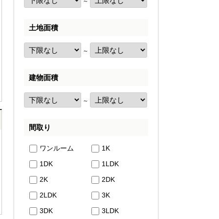
～
土地面積
～
建物面積
～
間取り
ワンルーム
1K
1DK
1LDK
2K
2DK
2LDK
3K
3DK
3LDK