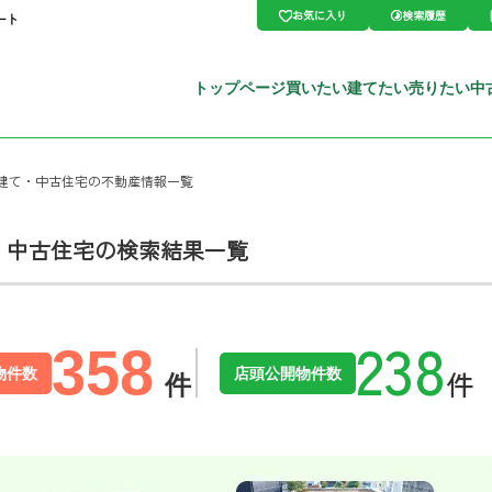
お気に入り
検索履歴
ート
トップページ
買いたい
建てたい
売りたい
中
戸建て・中古住宅の不動産情報一覧
・中古住宅の検索結果一覧
358
物件数
店頭公開物件数
件