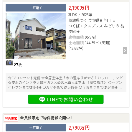
2,190万円
一戸建て
3LDK / 2026年
茨城県つくば市観音台1丁目
つくばエクスプレス みどりの 徒
歩53分
建物面積
95.97㎡
土地面積
144.39㎡ (実測)
(43.68坪)
27
枚
☆EVコンセント完備 ☆全居室洋室！木の温もりがやさしいフローリング
☆安心のインフラ♪都市ガス×公営水道×本下水 《周辺環境》 〇セブン
イレブンまで徒歩4分 〇カワチまで徒歩18分 〇うおまつまで徒歩18分 ※
建物面積に別途ルーフバルコニー約５．６７平米有り
会員様限定で物件情報公開中！
会員限定
2,790万円
一戸建て