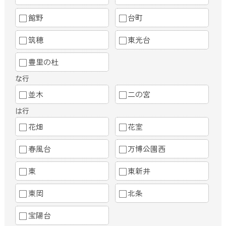
館野
台町
筑穂
東光台
豊里の杜
な行
並木
二の宮
は行
花畑
花室
春風台
万博公園西
東
東新井
東岡
北条
宝陽台