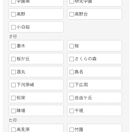
学園南
研究学園
高野
高野台
小白硲
さ行
妻木
桜
桜が丘
さくらの森
酒丸
島名
下河原崎
下広岡
松栄
自由ケ丘
陣場
千現
た行
高見原
竹園