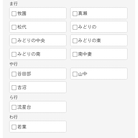
ま行
牧園
真瀬
松代
みどりの
みどりの中央
みどりの東
みどりの南
南中妻
や行
谷田部
山中
吉沼
ら行
流星台
わ行
若葉