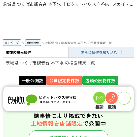
茨城県 つくば市観音台 本下水 ｜ピタットハウス守谷店 | スカイ・エステート
TOPページ
物件検索
茨城県 つくば市観音台 本下水 の不動産情報一覧
現在の検索条件
さらに条件を絞り込む
茨城県 つくば市観音台 本下水 の検索結果一覧
一般公開数
会員限定物件数
店頭公開物件数
141
359
件
件
相談
電話
諸事情により掲載できない
土地情報を店舗限定
で公開中