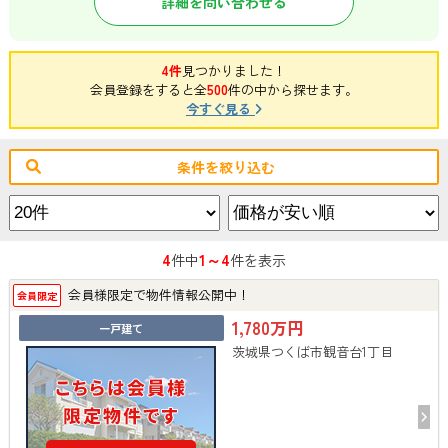
詳細を問い合わせる
4件
見つかりました！
会員登録をすると全
500
件の中から探せます。
今すぐ見る
条件を絞り込む
4
1～4
件中
件を表示
会員様限定で物件情報公開中！
会員限定
1,780万円
一戸建て
茨城県つくば市観音台1丁目