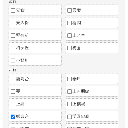
あ行
安食
吾妻
天久保
稲岡
稲荷前
上ノ室
梅ケ丘
梅園
小野川
か行
鹿島台
春日
要
上河原崎
上郷
上横場
観音台
学園の森