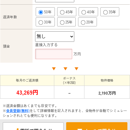
50年
45年
40年
35年
返済年数
30年
25年
20年
直接入力する
頭金
万円
ボーナス
毎月のご返済額
物件価格
(×年2回)
43,269円
－
2,190万円
※返済金額はあくまでも目安です。
※
会員登録(無料)
をして詳細情報を記入されますと、全物件が自動でシミュレー
ションされとても便利になります。