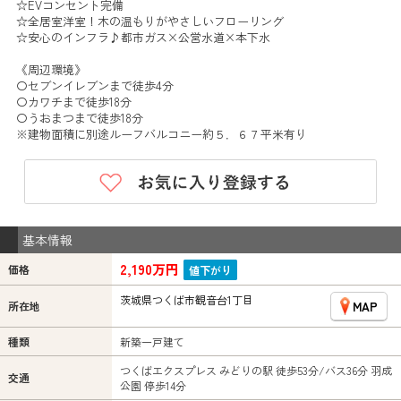
☆EVコンセント完備
☆全居室洋室！木の温もりがやさしいフローリング
☆安心のインフラ♪都市ガス×公営水道×本下水
《周辺環境》
〇セブンイレブンまで徒歩4分
〇カワチまで徒歩18分
〇うおまつまで徒歩18分
※建物面積に別途ルーフバルコニー約５．６７平米有り
基本情報
2,190万円
価格
値下がり
茨城県つくば市観音台1丁目
MAP
所在地
種類
新築一戸建て
つくばエクスプレス みどりの駅 徒歩53分/バス36分 羽成
交通
公園 停歩14分