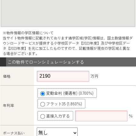
※物件情報の学区情報について
当サイト物件情報に記載されております通学区域(学区)情報は、国土数値情報ダ
ウンロードサービスが提供する小学校区データ【2023年度】及び中学校区デー
タ【2023年度】を元に加工したものですので、記載情報が現在の学区域と異な
る場合がございます。
この物件でローンシミュレーションする
万円
価格
変動金利 (優遇有) (0.700％)
フラット35 (1.860％)
年利率
直接入力する
％
ボーナス払い