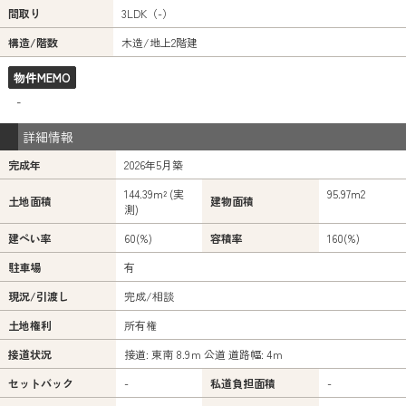
間取り
3LDK（-）
構造/階数
木造/地上2階建
物件MEMO
-
詳細情報
完成年
2026年5月築
144.39m² (実
95.97m
2
土地面積
建物面積
測)
建ぺい率
60(%)
容積率
160(%)
駐車場
有
現況/引渡し
完成/相談
土地権利
所有権
接道状況
接道: 東南 8.9ｍ 公道 道路幅: 4ｍ
セットバック
-
私道負担面積
-