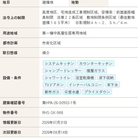
地目
雑種地
地勢
高度地区、宅地造成工事規制区域，容積率：前面道路幅
員制限 法第２２条区域 敷地制限条例区域（最低敷地
法令上の制限
面積１６５平米） 日影規制４ｈ－２．５ｈ／４ｍ
用途地域
第一種中高層住居専用地域
都市計画
市街化区域
取引態様
媒介
システムキッチン
カウンターキッチン
シャンプードレッサー
複層ガラス
設備・条件
シャワートイレ
浴室乾燥機
床下収納
TVドアホン
インナーバルコニー
本下水
都市ガス
公営水道
プライスダウン
建築確認番号
第HPA-26-00903-1号
物件番号
RHS-SK-988
情報更新日
2026年07月31日
次回更新日
2026年08月14日