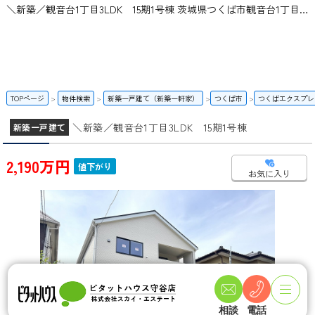
＼新築／観音台1丁目3LDK 15期1号棟 茨城県つくば市観音台1丁目｜2,190万円の新築一戸建て｜ピタットハウス守谷店 | スカイ・エステート
TOPページ
物件検索
新築一戸建て（新築一軒家）
つくば市
つくばエクスプレ
＼新築／観音台1丁目3LDK 15期1号棟
新築一戸建て
2,190万円
値下がり
お気に入り
相談
電話