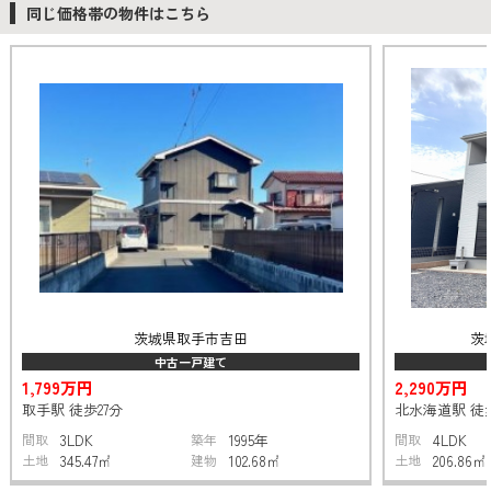
同じ価格帯の物件はこちら
茨城県取手市吉田
茨
中古一戸建て
1,799万円
2,290万円
取手駅 徒歩27分
北水海道駅 徒
間取
3LDK
築年
1995年
間取
4LDK
土地
345.47㎡
建物
102.68㎡
土地
206.86㎡