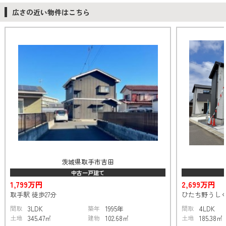
広さの近い物件はこちら
茨城県取手市吉田
中古一戸建て
1,799万円
2,699万円
取手駅 徒歩27分
ひたち野うしく
間取
3LDK
築年
1995年
間取
4LDK
土地
345.47㎡
建物
102.68㎡
土地
185.38㎡