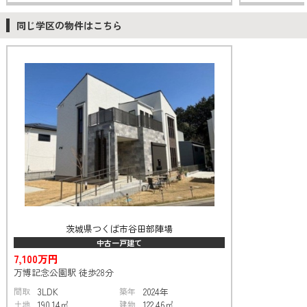
同じ学区の物件はこちら
茨城県つくば市谷田部陣場
中古一戸建て
7,100万円
万博記念公園駅 徒歩28分
間取
3LDK
築年
2024年
土地
190.14㎡
建物
122.46㎡