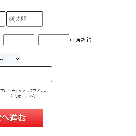
-
-
(半角数字)
え下記にチェックして下さい。
同意しません