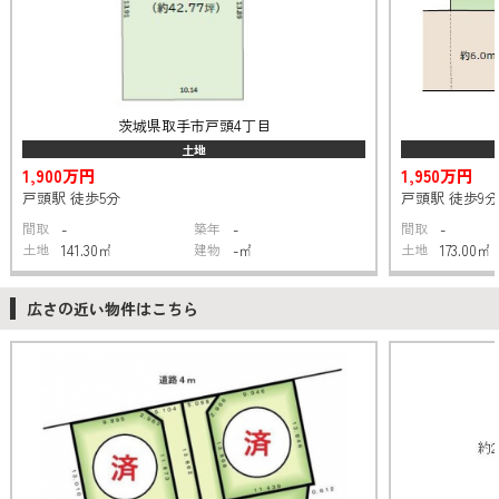
茨城県取手市戸頭4丁目
土地
1,900万円
1,950万円
戸頭駅 徒歩5分
戸頭駅 徒歩9分
間取
-
築年
-
間取
-
土地
141.30㎡
建物
-㎡
土地
173.00㎡
広さの近い物件はこちら