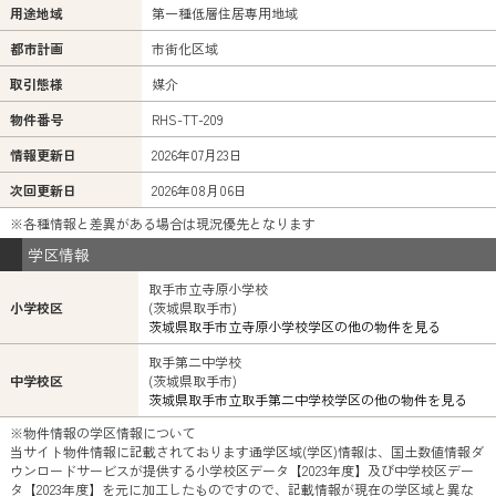
用途地域
第一種低層住居専用地域
都市計画
市街化区域
取引態様
媒介
物件番号
RHS-TT-209
情報更新日
2026年07月23日
次回更新日
2026年08月06日
※各種情報と差異がある場合は現況優先となります
学区情報
取手市立寺原小学校
小学校区
(茨城県取手市)
茨城県取手市立寺原小学校学区の他の物件を見る
取手第二中学校
中学校区
(茨城県取手市)
茨城県取手市立取手第二中学校学区の他の物件を見る
※物件情報の学区情報について
当サイト物件情報に記載されております通学区域(学区)情報は、国土数値情報ダ
ウンロードサービスが提供する小学校区データ【2023年度】及び中学校区デー
タ【2023年度】を元に加工したものですので、記載情報が現在の学区域と異な