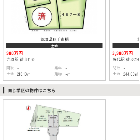
茨城県取手市稲
土地
980万円
3,980万円
寺原駅 徒歩11分
藤代駅 徒歩2分
間取
-
築年
-
間取
-
土地
218.13㎡
建物
-㎡
土地
244.00㎡
同じ学区の物件はこちら