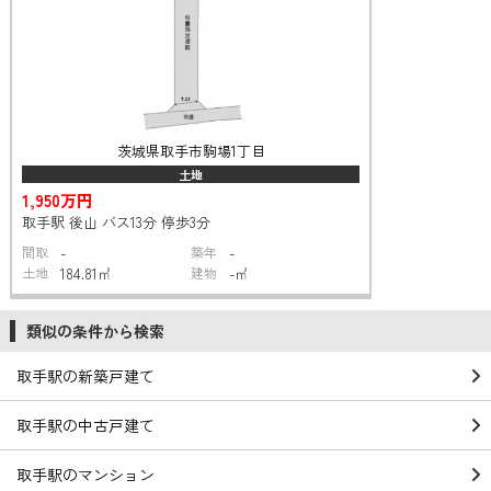
茨城県取手市駒場1丁目
土地
1,950万円
取手駅 後山 バス13分 停歩3分
間取
-
築年
-
土地
184.81㎡
建物
-㎡
類似の条件から検索
取手駅の新築戸建て
取手駅の中古戸建て
取手駅のマンション