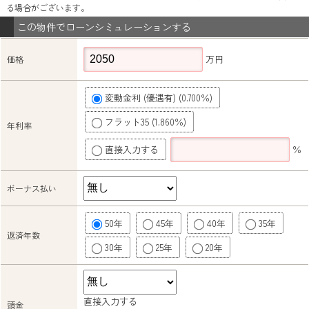
る場合がございます。
この物件でローンシミュレーションする
万円
価格
変動金利 (優遇有) (0.700％)
フラット35 (1.860％)
年利率
直接入力する
％
ボーナス払い
50年
45年
40年
35年
返済年数
30年
25年
20年
直接入力する
頭金