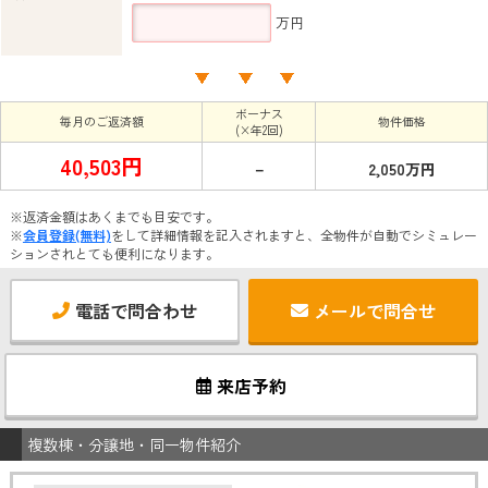
万円
ボーナス
毎月のご返済額
物件価格
(×年2回)
40,503円
－
2,050万円
※返済金額はあくまでも目安です。
※
会員登録(無料)
をして詳細情報を記入されますと、全物件が自動でシミュレー
ションされとても便利になります。
電話で問合わせ
メールで問合せ
来店予約
複数棟・分譲地・同一物件紹介