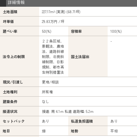
詳細情報
土地面積
227.17m² (実測) (68.71坪)
坪単価
29.83万円 /坪
建ぺい率
50(%)
容積率
100(%)
２２条区域、
-
景観法、農地
法、道路斜線
法令上の制限
制限、北側斜
国土法届出
線制限、日影
規制、都市再
生特別措置法
現況/引渡し
更地/相談
土地権利
所有権
建築条件
なし
接道状況
接道: 南 4.1ｍ 私道 道路幅: 5.2ｍ
セットバック
あり
私道負担面積
あり
地目
畑
地勢
平坦