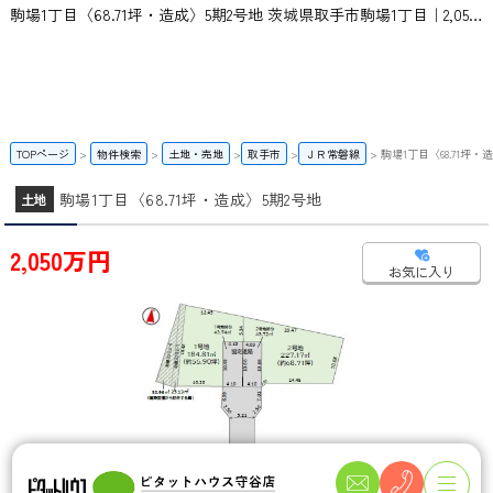
駒場1丁目〈68.71坪・造成〉5期2号地 茨城県取手市駒場1丁目｜2,050万円の土地｜ピタットハウス守谷店 | スカイ・エステート
TOPページ
物件検索
土地・売地
取手市
ＪＲ常磐線
駒場1丁目〈68.71坪・
駒場1丁目〈68.71坪・造成〉5期2号地
土地
2,050万円
お気に入り