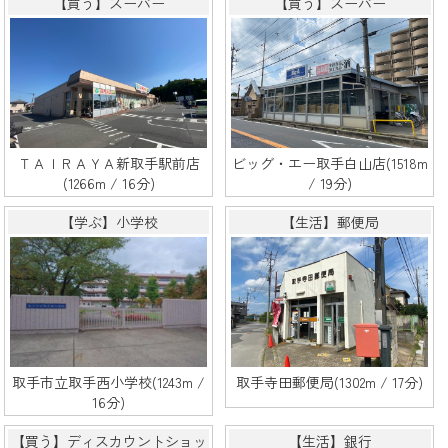
【買う】スーパー
【買う】スーパー
ＴＡＩＲＡＹＡ新取手駅前店
ビッグ・エー取手白山店(1518m
(1266m / 16分)
/ 19分)
【学ぶ】小学校
【生活】郵便局
取手市立取手西小学校(1243m /
取手寺田郵便局(1302m / 17分)
16分)
【買う】ディスカウントショッ
【生活】銀行