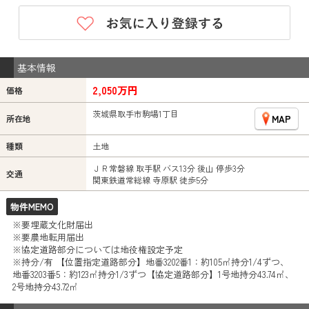
基本情報
2,050万円
価格
茨城県取手市駒場1丁目
MAP
所在地
種類
土地
ＪＲ常磐線 取手駅 バス13分 後山 停歩3分
交通
関東鉄道常総線 寺原駅 徒歩5分
物件MEMO
※要埋蔵文化財届出
※要農地転用届出
※協定道路部分については地役権設定予定
※持分/有 【位置指定道路部分】地番3202番1：約105㎡持分1/4ずつ、
地番3203番5：約123㎡持分1/3ずつ【協定道路部分】1号地持分43.74㎡、
2号地持分43.72㎡