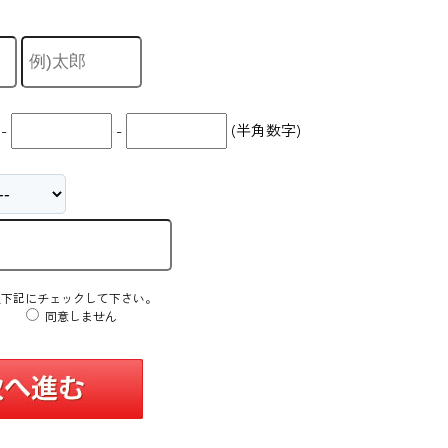
-
-
(半角数字)
え下記にチェックして下さい。
同意しません